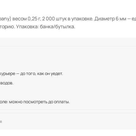
y) весом 0,25 г, 2 000 штук в упаковке. Диаметр 6 мм — 
торию. Упаковка: банка/бутылка.
рьере — до того, как он уедет.
иводов.
оле: можно посмотреть до оплаты.
я