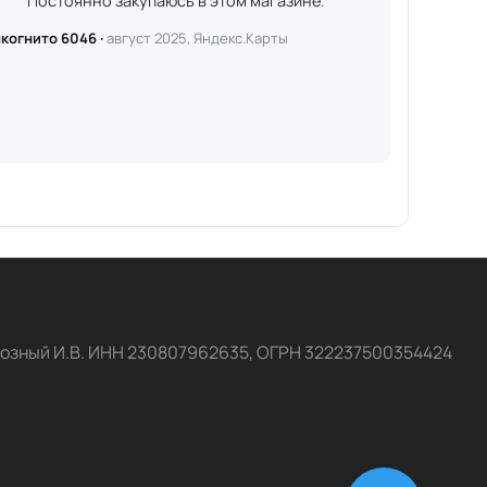
Постоянно закупаюсь в этом магазине.
когнито 6046 ·
август 2025, Яндекс.Карты
озный И.В. ИНН 230807962635, ОГРН 322237500354424