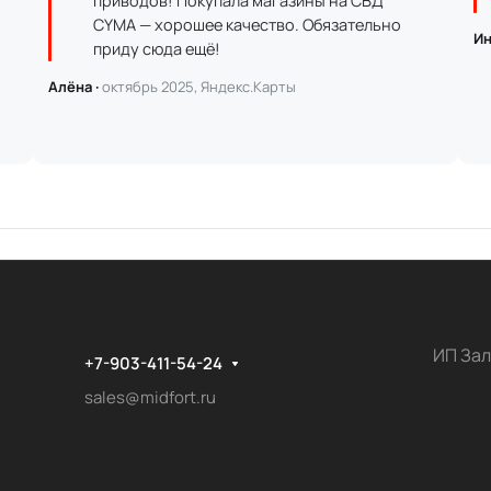
приводов! Покупала магазины на СВД
CYMA — хорошее качество. Обязательно
Ин
приду сюда ещё!
Алёна ·
октябрь 2025, Яндекс.Карты
ИП Зал
+7-903-411-54-24
sales@midfort.ru