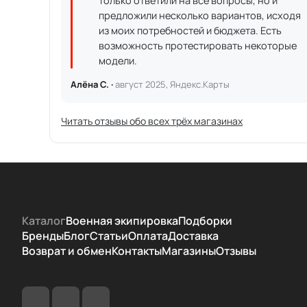
только ответили на все вопросы, но и
предложили несколько вариантов, исходя
из моих потребностей и бюджета. Есть
возможность протестировать некоторые
модели.
Алёна С. ·
август 2025, Яндекс.Карты
Читать отзывы обо всех трёх магазинах
Каталог
Военная экипировка
Подборки
Бренды
Блог
Статьи
Оплата
Доставка
Возврат и обмен
Контакты
Магазины
Отзывы