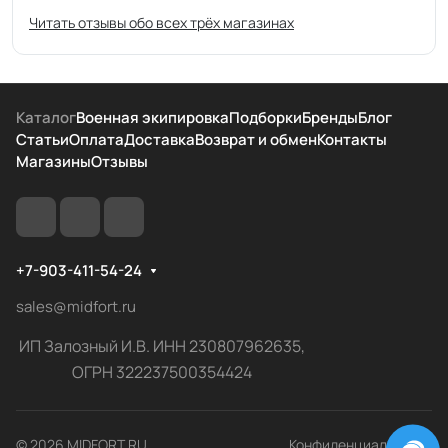
Читать отзывы обо всех трёх магазинах
Каталог
Военная экипировка
Подборки
Бренды
Блог
Статьи
Оплата
Доставка
Возврат и обмен
Контакты
Магазины
Отзывы
+7-903-411-54-24
sales@midfort.ru
ИП Залозный И.В. ИНН 230807962635,
ОГРН 322237500354424
© 2026 MIDFORT.RU
Конфиденциальность