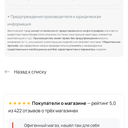
Предупреждения производителя и юридическая
информация
Фактический товар
может отличаться от представленного на фотографиях
или в фото/
видео/текстовом обзоре и/или описании (оттенок, конструкция некоторых элементов,
комплектация и т.д.).
Производитель имеет право без предупреждения
вносить
изменения (в т.ч. улучшения) в конструкцию изделий и их комплект поставки.
Убедительная
просьба:
при оформлении заказа предварительно
уточнять
у менеджера все
существенные и необходимые для Вас характеристики и параметры
изделия.
Назад к списку
★★★★★
Покупатели о магазине
— рейтинг 5,0
из 422 отзывов о трёх магазинах
Офигенный магаз, нашёл там для себя