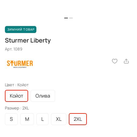
ЗИМНИЙ ТОВАР
Sturmer Liberty
Арт.
1089
Цвет :
Койот
Койот
Олива
Размер :
2XL
S
M
L
XL
2XL