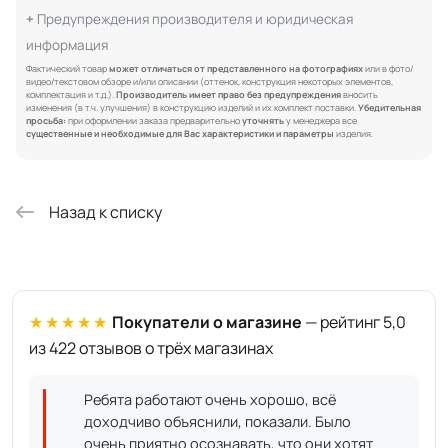
Предупреждения производителя и юридическая
информация
Фактический товар
может отличаться от представленного на фотографиях
или в фото/
видео/текстовом обзоре и/или описании (оттенок, конструкция некоторых элементов,
комплектация и т.д.).
Производитель имеет право без предупреждения
вносить
изменения (в т.ч. улучшения) в конструкцию изделий и их комплект поставки.
Убедительная
просьба:
при оформлении заказа предварительно
уточнять
у менеджера все
существенные и необходимые для Вас характеристики и параметры
изделия.
Назад к списку
★★★★★
Покупатели о магазине
— рейтинг 5,0
из 422 отзывов о трёх магазинах
Ребята работают очень хорошо, всё
доходчиво объяснили, показали. Было
очень приятно осознавать, что они хотят