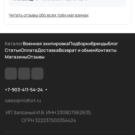
Читать отзывы обо всех трёх магазинах
Каталог
Военная экипировка
Подборки
Бренды
Блог
Статьи
Оплата
Доставка
Возврат и обмен
Контакты
Магазины
Отзывы
+7-903-411-54-24
sales@midfort.ru
ИП Залозный И.В. ИНН 230807962635,
ОГРН 322237500354424