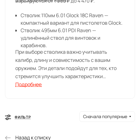
В ассортименте Raven:
варьируются от 1 965 ₽ до 4 470 ₽.
Стволик 110мм 6.01 Glock 18С Raven —
компактный вариант для пистолетов Glock.
Стволик 495мм 6.01 PDI Raven —
удлинённый ствол для винтовок и
карабинов.
При выборе стволика важно учитывать
калибр, длину и совместимость с вашим
оружием. Эти детали подойдут для тех, кто
стремится улучшить характеристики
страйкбольного оружия. Доставка
Подробнее
осуществляется по всей России, а также
доступен самовывоз в магазинах MIDFORT в
Краснодаре, Ростове-на-Дону и Ставрополе.
Сначала популярные
ФИЛЬТР
Назад к списку