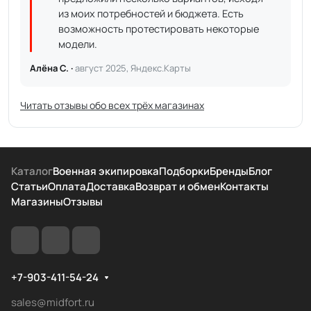
из моих потребностей и бюджета. Есть
возможность протестировать некоторые
модели.
Алёна С. ·
август 2025, Яндекс.Карты
Читать отзывы обо всех трёх магазинах
Каталог
Военная экипировка
Подборки
Бренды
Блог
Статьи
Оплата
Доставка
Возврат и обмен
Контакты
Магазины
Отзывы
+7-903-411-54-24
sales@midfort.ru