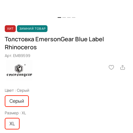
ХИТ
ЗИМНИЙ ТОВАР
Толстовка EmersonGear Blue Label
Rhinoceros
Арт.
EMB9599
Цвет :
Серый
Серый
Размер :
XL
XL