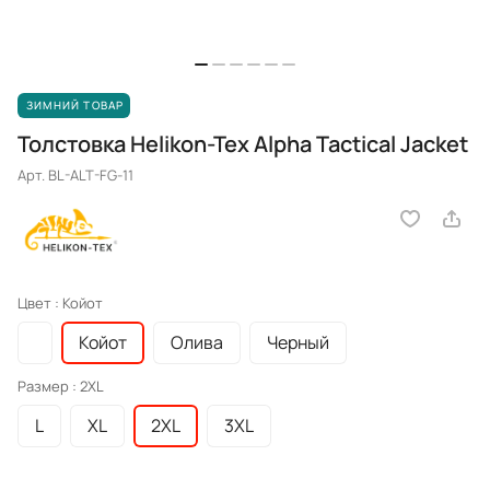
ЗИМНИЙ ТОВАР
Толстовка Helikon-Tex Alpha Tactical Jacket
Арт.
BL-ALT-FG-11
Цвет :
Койот
Койот
Олива
Черный
Размер :
2XL
L
XL
2XL
3XL