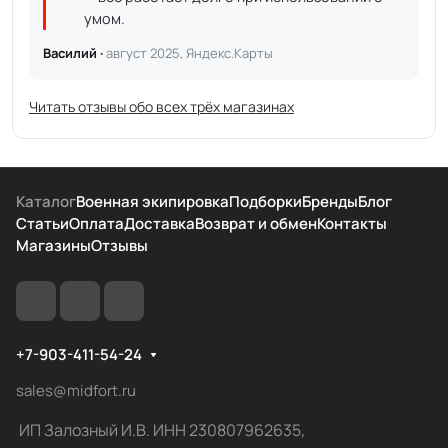
умом.
Василий ·
август 2025, Яндекс.Карты
Читать отзывы обо всех трёх магазинах
Каталог
Военная экипировка
Подборки
Бренды
Блог
Статьи
Оплата
Доставка
Возврат и обмен
Контакты
Магазины
Отзывы
+7-903-411-54-24
sales@midfort.ru
ИП Залозный И.В. ИНН 230807962635,