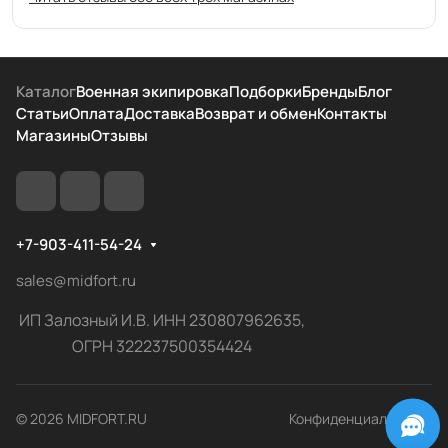
Каталог
Военная экипировка
Подборки
Бренды
Блог
Статьи
Оплата
Доставка
Возврат и обмен
Контакты
Магазины
Отзывы
+7-903-411-54-24
sales@midfort.ru
ИП Залозный И.В. ИНН 230807962635,
ОГРН 322237500354424
© 2026 MIDFORT.RU
Конфиденциальность