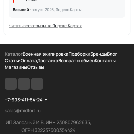
Василий ·
август 2025, Яндекс.Карты
Читать все отзывы на Яндекс.Картах
Каталог
Военная экипировка
Подборки
Бренды
Блог
Статьи
Оплата
Доставка
Возврат и обмен
Контакты
Магазины
Отзывы
+7-903-411-54-24
sales@midfort.ru
ИП Залозный И.В. ИНН 230807962635,
ОГРН 322237500354424