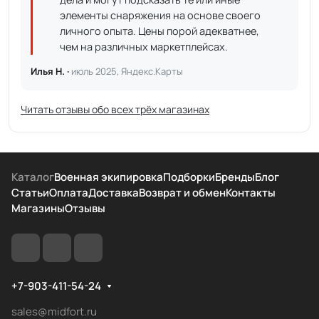
элементы снаряжения на основе своего
личного опыта. Цены порой адекватнее,
чем на различных маркетплейсах.
Илья Н. ·
июль 2025, Яндекс.Карты
Читать отзывы обо всех трёх магазинах
Каталог
Военная экипировка
Подборки
Бренды
Блог
Статьи
Оплата
Доставка
Возврат и обмен
Контакты
Магазины
Отзывы
+7-903-411-54-24
sales@midfort.ru