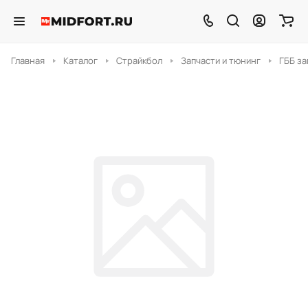
Главная
Каталог
Страйкбол
Запчасти и тюнинг
ГББ за