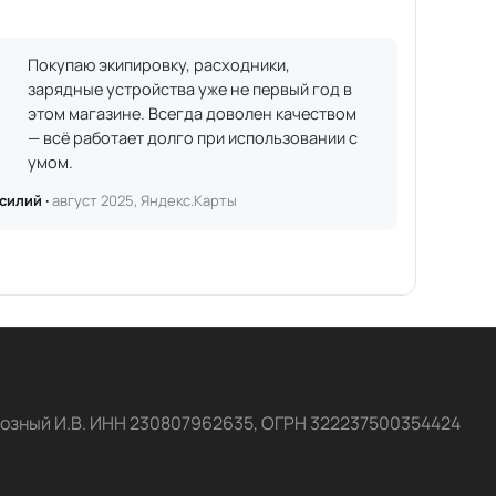
Покупаю экипировку, расходники,
зарядные устройства уже не первый год в
этом магазине. Всегда доволен качеством
— всё работает долго при использовании с
умом.
силий ·
август 2025, Яндекс.Карты
озный И.В. ИНН 230807962635, ОГРН 322237500354424