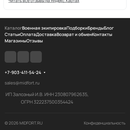
Читать все отзывы на Яндекс.Картах
Каталог
Военная экипировка
Подборки
Бренды
Блог
Статьи
Оплата
Доставка
Возврат и обмен
Контакты
Магазины
Отзывы
+7-903-411-54-24
sales@midfort.ru
ИП Залозный И.В. ИНН 230807962635,
ОГРН 322237500354424
© 2026 MIDFORT.RU
Конфиденциальность