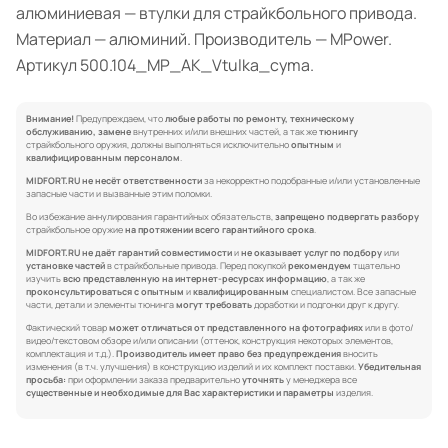
алюминиевая — втулки для страйкбольного привода.
Материал — алюминий. Производитель — MPower.
Артикул 500.104_MP_AK_Vtulka_cyma.
Внимание!
Предупреждаем, что
любые работы по ремонту, техническому
обслуживанию, замене
внутренних и/или внешних частей, а так же
тюнингу
страйкбольного оружия, должны выполняться исключительно
опытным
и
квалифицированным персоналом
.
MIDFORT.RU не несёт ответственности
за некорректно подобранные и/или установленные
запасные части и вызванные этим поломки.
Во избежание аннулирования гарантийных обязательств,
запрещено подвергать разбору
страйкбольное оружие
на протяжении всего гарантийного срока
.
MIDFORT.RU не даёт гарантий совместимости
и
не оказывает услуг по подбору
или
установке частей
в страйкбольные привода. Перед покупкой
рекомендуем
тщательно
изучить
всю представленную на интернет-ресурсах информацию
, а так же
проконсультироваться с опытным
и
квалифицированным
специалистом. Все запасные
части, детали и элементы тюнинга
могут требовать
доработки и подгонки друг к другу.
Фактический товар
может отличаться от представленного на фотографиях
или в фото/
видео/текстовом обзоре и/или описании (оттенок, конструкция некоторых элементов,
комплектация и т.д.).
Производитель имеет право без предупреждения
вносить
изменения (в т.ч. улучшения) в конструкцию изделий и их комплект поставки.
Убедительная
просьба:
при оформлении заказа предварительно
уточнять
у менеджера все
существенные и необходимые для Вас характеристики и параметры
изделия.