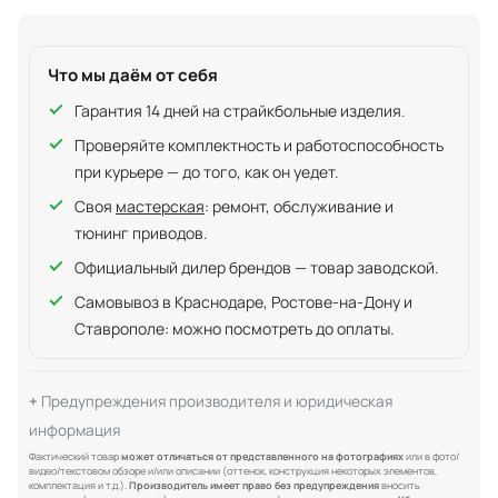
Что мы даём от себя
Гарантия 14 дней на страйкбольные изделия.
Проверяйте комплектность и работоспособность
при курьере — до того, как он уедет.
Своя
мастерская
: ремонт, обслуживание и
тюнинг приводов.
Официальный дилер брендов — товар заводской.
Самовывоз в Краснодаре, Ростове-на-Дону и
Ставрополе: можно посмотреть до оплаты.
Предупреждения производителя и юридическая
информация
Фактический товар
может отличаться от представленного на фотографиях
или в фото/
видео/текстовом обзоре и/или описании (оттенок, конструкция некоторых элементов,
комплектация и т.д.).
Производитель имеет право без предупреждения
вносить