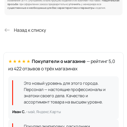
изменения (в т.ч. улучшения) в конструкцию изделий и их комплект поставки.
Убедительная
просьба:
при оформлении заказа предварительно
уточнять
у менеджера все
существенные и необходимые для Вас характеристики и параметры
изделия.
Назад к списку
★★★★★
Покупатели о магазине
— рейтинг 5,0
из 422 отзывов о трёх магазинах
Это новый уровень для этого города.
Персонал — настоящие профессионалы и
знатоки своего дела. Качество и
ассортимент товара на высшем уровне.
Иван С. ·
май, Яндекс.Карты
Покупаю экипировку, расходники,