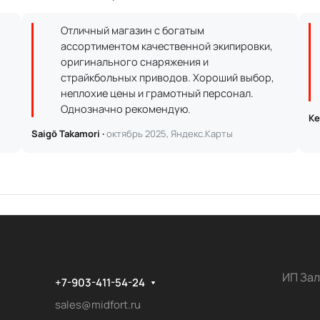
Отличный магазин с богатым
ассортиментом качественной экипировки,
оригинального снаряжения и
страйкбольных приводов. Хороший выбор,
неплохие цены и грамотный персонал.
Однозначно рекомендую.
Ке
Saigō Takamori ·
октябрь 2025, Яндекс.Карты
ИП Зал
+7-903-411-54-24
sales@midfort.ru