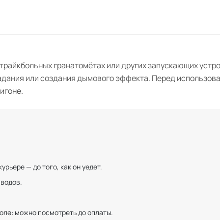
трайкбольных гранатомётах или других запускающих устро
адания или создания дымового эффекта. Перед использов
игоне.
рьере — до того, как он уедет.
иводов.
оле: можно посмотреть до оплаты.