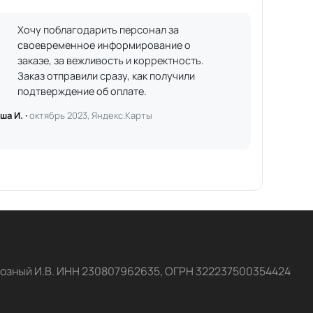
Хочу поблагодарить персонал за
своевременное информирование о
заказе, за вежливость и корректность.
Заказ отправили сразу, как получили
подтверждение об оплате.
ша И. ·
октябрь 2023, Яндекс.Карты
озный И.В. ИНН 230807962635, ОГРН 322237500354424