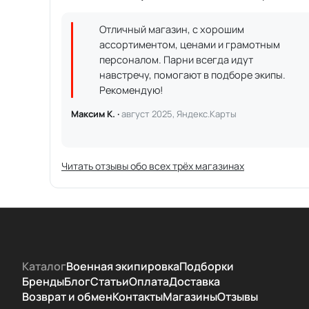
Отличный магазин, с хорошим
ассортиментом, ценами и грамотным
персоналом. Парни всегда идут
навстречу, помогают в подборе экипы.
Рекомендую!
Максим К. ·
август 2025, Яндекс.Карты
Читать отзывы обо всех трёх магазинах
Каталог
Военная экипировка
Подборки
Бренды
Блог
Статьи
Оплата
Доставка
Возврат и обмен
Контакты
Магазины
Отзывы