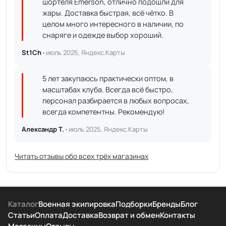
шортеля Emerson, отлично подошли для
жары. Доставка быстрая, всё чётко. В
целом много интересного в наличии, по
снаряге и одежде выбор хороший.
St1Ch ·
июль 2025, Яндекс.Карты
5 лет закупаюсь практически оптом, в
масштабах клуба. Всегда всё быстро,
персонал разбирается в любых вопросах,
всегда компетентны. Рекомендую!
Александр Т. ·
июль 2025, Яндекс.Карты
Читать отзывы обо всех трёх магазинах
Каталог
Военная экипировка
Подборки
Бренды
Блог
Статьи
Оплата
Доставка
Возврат и обмен
Контакты