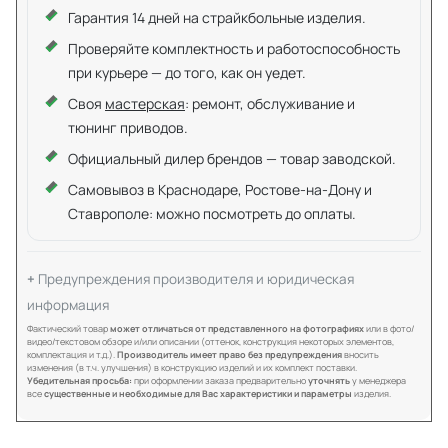
Гарантия 14 дней на страйкбольные изделия.
Проверяйте комплектность и работоспособность
при курьере — до того, как он уедет.
Своя
мастерская
: ремонт, обслуживание и
тюнинг приводов.
Официальный дилер брендов — товар заводской.
Самовывоз в Краснодаре, Ростове-на-Дону и
Ставрополе: можно посмотреть до оплаты.
Предупреждения производителя и юридическая
информация
Фактический товар
может отличаться от представленного на фотографиях
или в фото/
видео/текстовом обзоре и/или описании (оттенок, конструкция некоторых элементов,
комплектация и т.д.).
Производитель имеет право без предупреждения
вносить
изменения (в т.ч. улучшения) в конструкцию изделий и их комплект поставки.
Убедительная просьба:
при оформлении заказа предварительно
уточнять
у менеджера
все
существенные и необходимые для Вас характеристики и параметры
изделия.