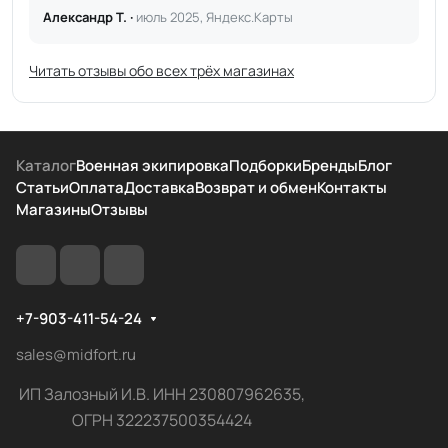
Александр Т. ·
июль 2025, Яндекс.Карты
Читать отзывы обо всех трёх магазинах
Каталог
Военная экипировка
Подборки
Бренды
Блог
Статьи
Оплата
Доставка
Возврат и обмен
Контакты
Магазины
Отзывы
+7-903-411-54-24
sales@midfort.ru
ИП Залозный И.В. ИНН 230807962635,
ОГРН 322237500354424