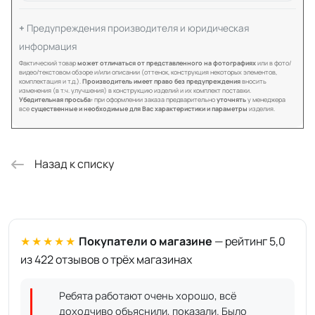
Предупреждения производителя и юридическая
информация
Фактический товар
может отличаться от представленного на фотографиях
или в фото/
видео/текстовом обзоре и/или описании (оттенок, конструкция некоторых элементов,
комплектация и т.д.).
Производитель имеет право без предупреждения
вносить
изменения (в т.ч. улучшения) в конструкцию изделий и их комплект поставки.
Убедительная просьба:
при оформлении заказа предварительно
уточнять
у менеджера
все
существенные и необходимые для Вас характеристики и параметры
изделия.
Назад к списку
★★★★★
Покупатели о магазине
— рейтинг 5,0
из 422 отзывов о трёх магазинах
Ребята работают очень хорошо, всё
доходчиво объяснили, показали. Было