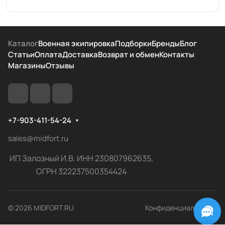
Каталог
Военная экипировка
Подборки
Бренды
Блог
Статьи
Оплата
Доставка
Возврат и обмен
Контакты
Магазины
Отзывы
+7-903-411-54-24
sales@midfort.ru
ИП Залозный И.В. ИНН 230807962635,
ОГРН 322237500354424
© 2026 MIDFORT.RU
Конфиденциальность