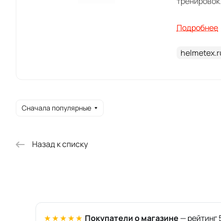
тренировок
Антифог He
Подробнее
поверхност
сохраняя ч
helmetex.r
При выборе
компактном
Сначала популярные
Назад к списку
★★★★★
Покупатели о магазине
— рейтинг 5