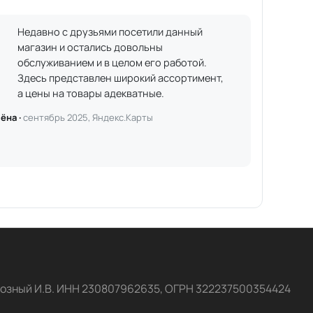
Недавно с друзьями посетили данный
магазин и остались довольны
обслуживанием и в целом его работой.
Здесь представлен широкий ассортимент,
а цены на товары адекватные.
ёна ·
сентябрь 2025, Яндекс.Карты
озный И.В. ИНН 230807962635, ОГРН 322237500354424