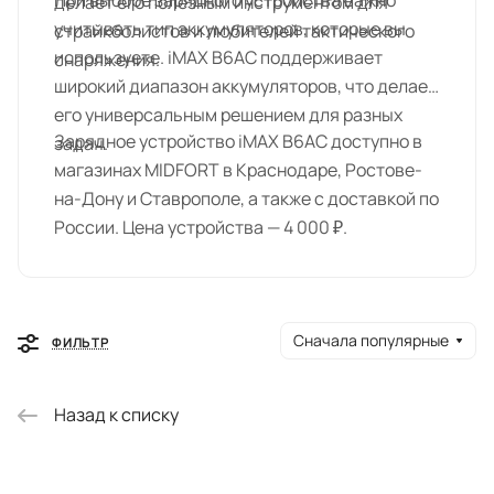
При выборе зарядного устройства важно
делает его полезным инструментом для
учитывать тип аккумуляторов, которые вы
страйкболистов и любителей тактического
используете. iMAX B6AC поддерживает
снаряжения.
широкий диапазон аккумуляторов, что делает
его универсальным решением для разных
Зарядное устройство iMAX B6AC доступно в
задач.
магазинах MIDFORT в Краснодаре, Ростове-
на-Дону и Ставрополе, а также с доставкой по
России. Цена устройства — 4 000 ₽.
Сначала популярные
ФИЛЬТР
Назад к списку