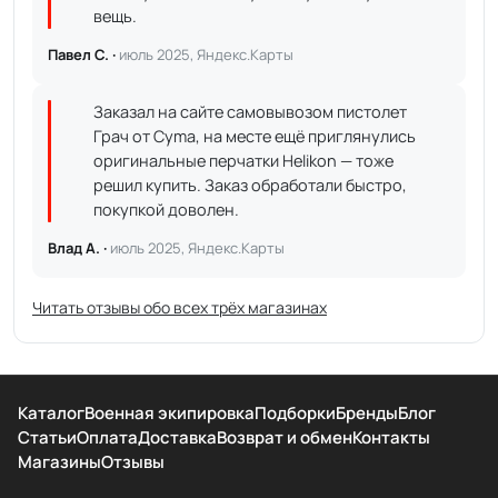
вещь.
Павел С. ·
июль 2025, Яндекс.Карты
Заказал на сайте самовывозом пистолет
Грач от Cyma, на месте ещё приглянулись
оригинальные перчатки Helikon — тоже
решил купить. Заказ обработали быстро,
покупкой доволен.
Влад А. ·
июль 2025, Яндекс.Карты
Читать отзывы обо всех трёх магазинах
Каталог
Военная экипировка
Подборки
Бренды
Блог
Статьи
Оплата
Доставка
Возврат и обмен
Контакты
Магазины
Отзывы