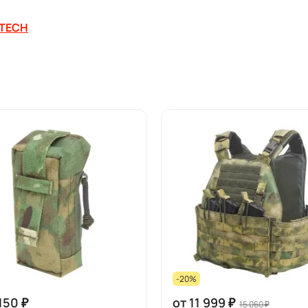
RTECH
-20%
150 ₽
от 11 999 ₽
15 060 ₽