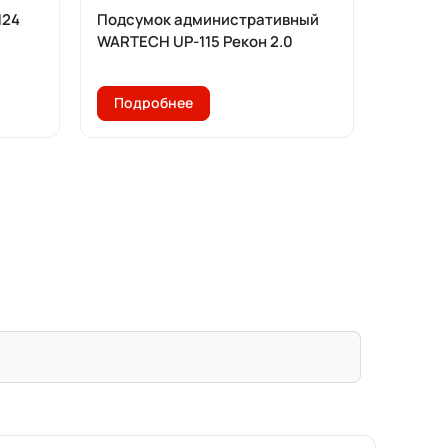
124
Подсумок административный
Кобура
WARTECH UP-115 Рекон 2.0
универ
Подробнее
Подр