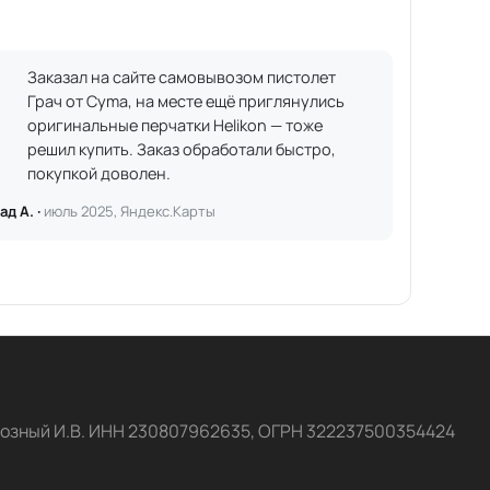
Заказал на сайте самовывозом пистолет
Грач от Cyma, на месте ещё приглянулись
оригинальные перчатки Helikon — тоже
решил купить. Заказ обработали быстро,
покупкой доволен.
ад А. ·
июль 2025, Яндекс.Карты
озный И.В. ИНН 230807962635, ОГРН 322237500354424