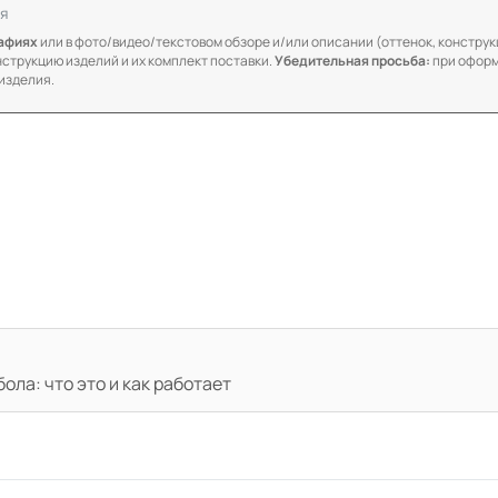
я
рафиях
или в фото/видео/текстовом обзоре и/или описании (оттенок, конструкц
онструкцию изделий и их комплект поставки.
Убедительная просьба:
при оформ
изделия.
ола: что это и как работает