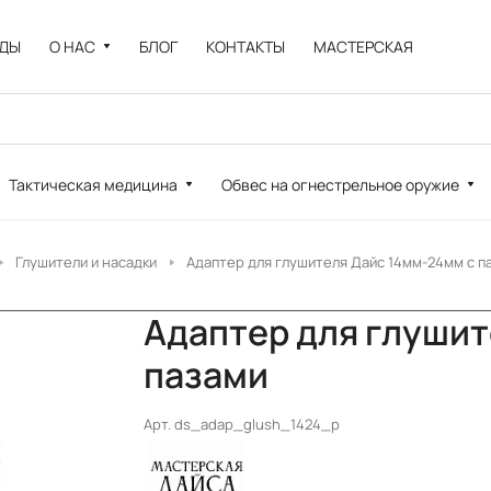
НДЫ
О НАС
БЛОГ
КОНТАКТЫ
МАСТЕРСКАЯ
Тактическая медицина
Обвес на огнестрельное оружие
Глушители и насадки
Адаптер для глушителя Дайс 14мм-24мм с п
Адаптер для глушит
пазами
Арт.
ds_adap_glush_1424_p