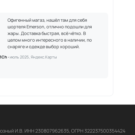
Офигенный магаз, нашёл там для себя
шортеля Emerson, отлично подошли для
жары. Доставка быстрая, всё чётко. В
целом много интересного в наличии, по
снаряге и одежде выбор хороший.
1Ch ·
июль 2025, Яндекс.Карты
озный И.В. ИНН 230807962635, ОГРН 322237500354424