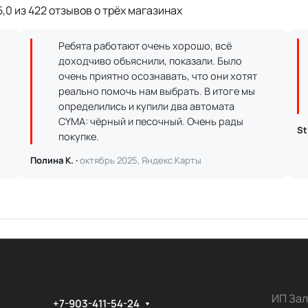
,0 из 422 отзывов о трёх магазинах
Ребята работают очень хорошо, всё
доходчиво объяснили, показали. Было
очень приятно осознавать, что они хотят
реально помочь нам выбрать. В итоге мы
определились и купили два автомата
CYMA: чёрный и песочный. Очень рады
St
покупке.
Полина К. ·
октябрь 2025, Яндекс.Карты
ИП Зал
+7-903-411-54-24