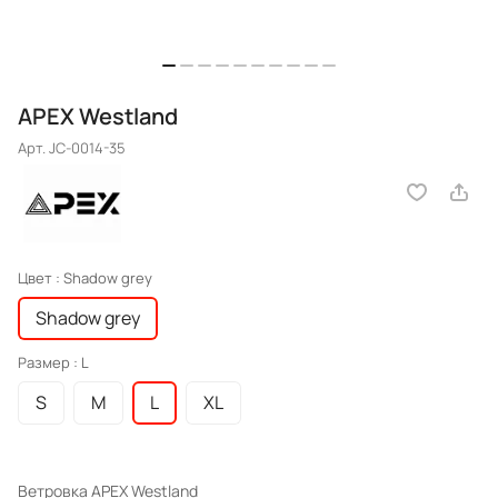
APEX Westland
Арт.
JC-0014-35
Цвет :
Shadow grey
Shadow grey
Размер :
L
S
M
L
XL
Ветровка APEX Westland