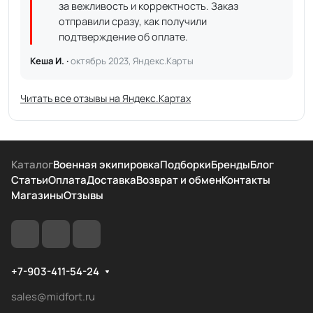
за вежливость и корректность. Заказ
отправили сразу, как получили
подтверждение об оплате.
Кеша И. ·
октябрь 2023, Яндекс.Карты
Читать все отзывы на Яндекс.Картах
Каталог
Военная экипировка
Подборки
Бренды
Блог
Статьи
Оплата
Доставка
Возврат и обмен
Контакты
Магазины
Отзывы
+7-903-411-54-24
sales@midfort.ru