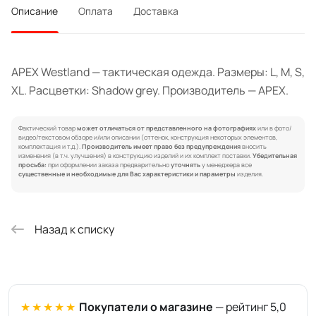
Описание
Оплата
Доставка
APEX Westland — тактическая одежда. Размеры: L, M, S,
XL. Расцветки: Shadow grey. Производитель — APEX.
Фактический товар
может отличаться от представленного на фотографиях
или в фото/
видео/текстовом обзоре и/или описании (оттенок, конструкция некоторых элементов,
комплектация и т.д.).
Производитель имеет право без предупреждения
вносить
изменения (в т.ч. улучшения) в конструкцию изделий и их комплект поставки.
Убедительная
просьба:
при оформлении заказа предварительно
уточнять
у менеджера все
существенные и необходимые для Вас характеристики и параметры
изделия.
Назад к списку
★★★★★
Покупатели о магазине
— рейтинг 5,0