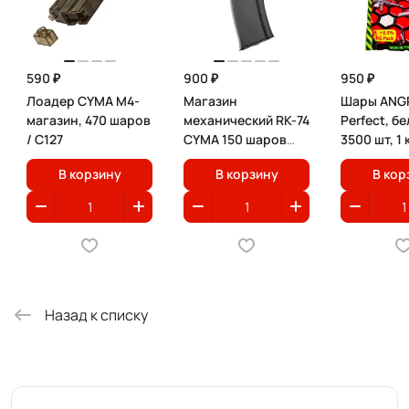
590 ₽
900 ₽
950 ₽
Лоадер CYMA M4-
Магазин
Шары ANGR
магазин, 470 шаров
механический RK-74
Perfect, бе
/ C127
CYMA 150 шаров
3500 шт, 1 
черный / C72
В корзину
В корзину
В кор
Назад к списку