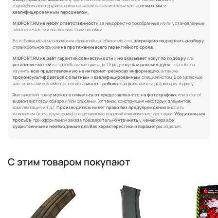
страйкбольного оружия, должны выполняться исключительно
опытным
и
квалифицированным персоналом
.
MIDFORT.RU не несёт ответственности
за некорректно подобранные и/или установленные
запасные части и вызванные этим поломки.
Во избежание аннулирования гарантийных обязательств,
запрещено подвергать разбору
страйкбольное оружие
на протяжении всего гарантийного срока
.
MIDFORT.RU не даёт гарантий совместимости
и
не оказывает услуг по подбору
или
установке частей
в страйкбольные привода. Перед покупкой
рекомендуем
тщательно
изучить
всю представленную на интернет-ресурсах информацию
, а так же
проконсультироваться с опытным
и
квалифицированным
специалистом. Все запасные
части, детали и элементы тюнинга
могут требовать
доработки и подгонки друг к другу.
Фактический товар
может отличаться от представленного на фотографиях
или в фото/
видео/текстовом обзоре и/или описании (оттенок, конструкция некоторых элементов,
комплектация и т.д.).
Производитель имеет право без предупреждения
вносить
изменения (в т.ч. улучшения) в конструкцию изделий и их комплект поставки.
Убедительная
просьба:
при оформлении заказа предварительно
уточнять
у менеджера все
существенные и необходимые для Вас характеристики и параметры
изделия.
С этим товаром покупают