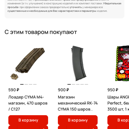
изменения (в т.ч. улучшения) в конструкцию изделий и их комплект поставки.
Убедительная
просьба:
при оформлении заказа предварительно
уточнять
у менеджера все
существенные и необходимые для Вас характеристики и параметры
изделия.
С этим товаром покупают
590 ₽
900 ₽
950 ₽
Лоадер CYMA M4-
Магазин
Шары ANGR
магазин, 470 шаров
механический RK-74
Perfect, бе
/ C127
CYMA 150 шаров
3500 шт, 1 
черный / C72
В корзину
В корзину
В кор