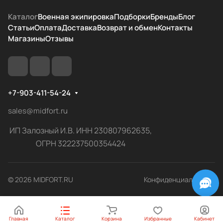
Каталог
Военная экипировка
Подборки
Бренды
Блог
Статьи
Оплата
Доставка
Возврат и обмен
Контакты
Магазины
Отзывы
+7-903-411-54-24
sales@midfort.ru
ИП Залозный И.В. ИНН 230807962635,
ОГРН 322237500354424
© 2026 MIDFORT.RU
Конфиденциальность
Главная
Каталог
Корзина
Избранные
Кабинет