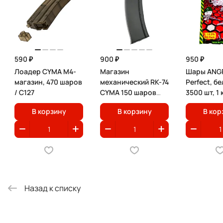
590 ₽
900 ₽
950 ₽
Лоадер CYMA M4-
Магазин
Шары ANGR
магазин, 470 шаров
механический RK-74
Perfect, бе
/ C127
CYMA 150 шаров
3500 шт, 1 
черный / C72
В корзину
В корзину
В кор
Назад к списку