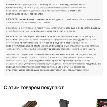
Внимание!
Предупреждаем, что
любые работы по ремонту, техническому
обслуживанию, замене
внутренних и/или внешних частей, а так же
тюнингу
страйкбольного оружия, должны выполняться исключительно
опытным
и
квалифицированным персоналом
.
MIDFORT.RU не несёт ответственности
за некорректно подобранные и/или установленные
запасные части и вызванные этим поломки.
Во избежание аннулирования гарантийных обязательств,
запрещено подвергать разбору
страйкбольное оружие
на протяжении всего гарантийного срока
.
MIDFORT.RU не даёт гарантий совместимости
и
не оказывает услуг по подбору
или
установке частей
в страйкбольные привода. Перед покупкой
рекомендуем
тщательно
изучить
всю представленную на интернет-ресурсах информацию
, а так же
проконсультироваться с опытным
и
квалифицированным
специалистом. Все запасные
части, детали и элементы тюнинга
могут требовать
доработки и подгонки друг к другу.
Фактический товар
может отличаться от представленного на фотографиях
или в фото/
видео/текстовом обзоре и/или описании (оттенок, конструкция некоторых элементов,
комплектация и т.д.).
Производитель имеет право без предупреждения
вносить
изменения (в т.ч. улучшения) в конструкцию изделий и их комплект поставки.
Убедительная
просьба:
при оформлении заказа предварительно
уточнять
у менеджера все
существенные и необходимые для Вас характеристики и параметры
изделия.
С этим товаром покупают