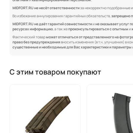
MIDFORT.RU не несёт ответственности
за некорректно подобранные и
Во избежание аннулирования гарантийных обязательств,
запрещено п
MIDFORT.RU не даёт гарантий совместимости
и
не оказывает услуг п
ресурсах информацию
, а так же
проконсультироваться с опытным
и
Фактический товар
может отличаться от представленного на фотог
право без предупреждения
вносить изменения (в т.ч. улучшения) в к
существенные и необходимые для Вас характеристики и параметры
С этим товаром покупают