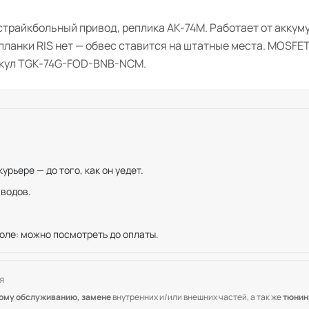
 страйкбольный привод, реплика АК-74М. Работает от аккум
 планки RIS нет — обвес ставится на штатные места. MOSFET
икул TGK-74G-FOD-BNB-NCM.
рьере — до того, как он уедет.
иводов.
оле: можно посмотреть до оплаты.
я
кому обслуживанию, замене
внутренних и/или внешних частей, а так же
тюнин