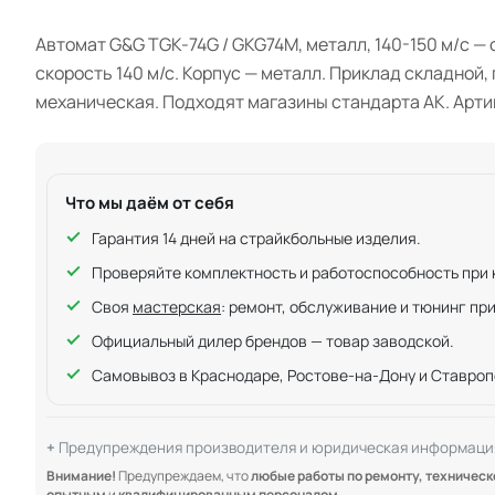
Автомат G&G TGK-74G / GKG74M, металл, 140-150 м/c —
скорость 140 м/с. Корпус — металл. Приклад складной,
механическая. Подходят магазины стандарта АК. Арт
Что мы даём от себя
Гарантия 14 дней на страйкбольные изделия.
Проверяйте комплектность и работоспособность при ку
Своя
мастерская
: ремонт, обслуживание и тюнинг пр
Официальный дилер брендов — товар заводской.
Самовывоз в Краснодаре, Ростове-на-Дону и Ставроп
Предупреждения производителя и юридическая информаци
Внимание!
Предупреждаем, что
любые работы по ремонту, техничес
опытным
и
квалифицированным персоналом
.