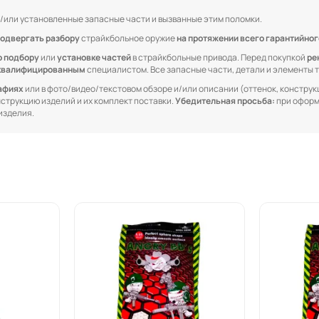
/или установленные запасные части и вызванные этим поломки.
одвергать разбору
страйкбольное оружие
на протяжении всего гарантийног
о подбору
или
установке частей
в страйкбольные привода. Перед покупкой
ре
квалифицированным
специалистом. Все запасные части, детали и элементы
рафиях
или в фото/видео/текстовом обзоре и/или описании (оттенок, конструкц
онструкцию изделий и их комплект поставки.
Убедительная просьба:
при оформ
изделия.