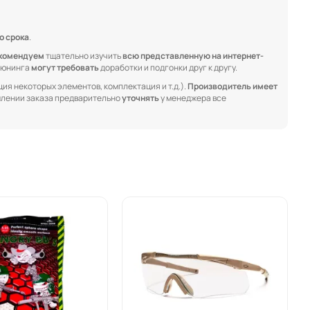
о срока
.
комендуем
тщательно изучить
всю представленную на интернет-
 тюнинга
могут требовать
доработки и подгонки друг к другу.
ия некоторых элементов, комплектация и т.д.).
Производитель имеет
лении заказа предварительно
уточнять
у менеджера все