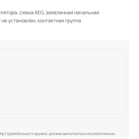
улятора, схема AEG, заявленная начальная
 не установлен, контактная группа
гу
страйкбольного оружия, должны выполняться исключительно