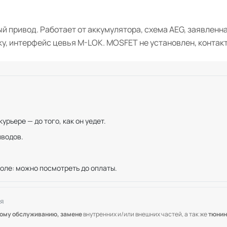
й привод. Работает от аккумулятора, схема AEG, заявленна
ку, интерфейс цевья M-LOK. MOSFET не установлен, контакт
рьере — до того, как он уедет.
иводов.
оле: можно посмотреть до оплаты.
я
кому обслуживанию, замене
внутренних и/или внешних частей, а так же
тюнин