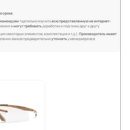
о срока
.
комендуем
тщательно изучить
всю представленную на интернет-
 тюнинга
могут требовать
доработки и подгонки друг к другу.
ия некоторых элементов, комплектация и т.д.).
Производитель имеет
лении заказа предварительно
уточнять
у менеджера все