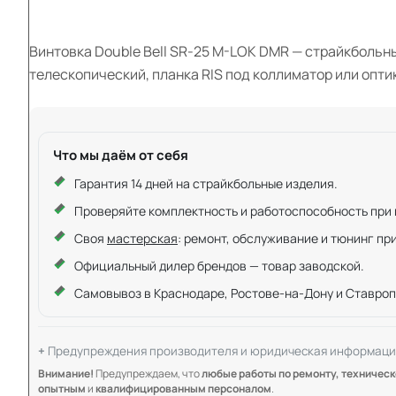
Винтовка Double Bell SR-25 M-LOK DMR — страйкбольны
телескопический, планка RIS под коллиматор или опти
Что мы даём от себя
Гарантия 14 дней на страйкбольные изделия.
Проверяйте комплектность и работоспособность при ку
Своя
мастерская
: ремонт, обслуживание и тюнинг пр
Официальный дилер брендов — товар заводской.
Самовывоз в Краснодаре, Ростове-на-Дону и Ставроп
Предупреждения производителя и юридическая информаци
Внимание!
Предупреждаем, что
любые работы по ремонту, техничес
опытным
и
квалифицированным персоналом
.