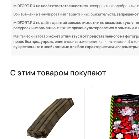
MIDFORT.RU не несёт ответственности
за некорректно подобранные и
Во избежание аннулирования гарантийных обязательств,
запрещено 
MIDFORT.RU не даёт гарантий совместимости
и
не оказывает услуг п
ресурсах информацию
, а так же
проконсультироваться с опытным
и
Фактический товар
может отличаться от представленного на фотог
право без предупреждения
вносить изменения (в т.ч. улучшения) в к
существенные и необходимые для Вас характеристики и параметры
С этим товаром покупают