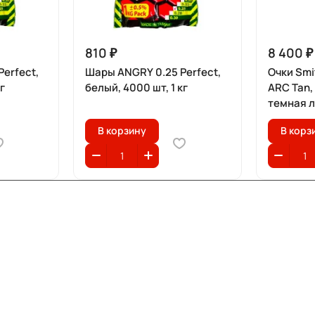
810 ₽
8 400 ₽
erfect,
Шары ANGRY 0.25 Perfect,
Очки Smi
г
белый, 4000 шт, 1 кг
ARC Tan,
темная 
В корзину
В корз