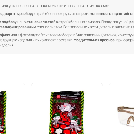
/или установленные запасные части и вызванные этим поломки.
подвергать разбору
страйкбольное оружие
на протяжении всего гарантийног
о подбору
или
установке частей
в страйкбольные привода. Перед покупкой
ре
квалифицированным
специалистом. Все запасные части, детали и элементы
рафиях
или в фото/видео/текстовом обзоре и/или описании (оттенок, конструкц
онструкцию изделий и их комплект поставки.
Убедительная просьба:
при оформ
изделия.