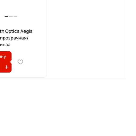
th Optics Aegis
 прозрачная/
линза
ину