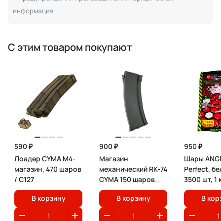
информация
С этим товаром покупают
590 ₽
900 ₽
950 ₽
Лоадер CYMA M4-
Магазин
Шары ANGR
магазин, 470 шаров
механический RK-74
Perfect, бе
/ C127
CYMA 150 шаров
3500 шт, 1 
черный / C72
В корзину
В корзину
В кор