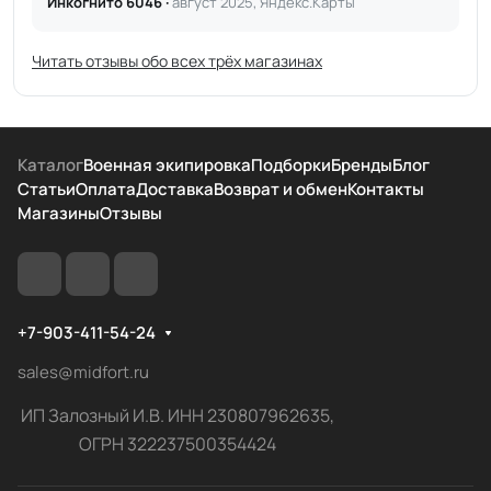
Инкогнито 6046 ·
август 2025, Яндекс.Карты
Читать отзывы обо всех трёх магазинах
Каталог
Военная экипировка
Подборки
Бренды
Блог
Статьи
Оплата
Доставка
Возврат и обмен
Контакты
Магазины
Отзывы
+7-903-411-54-24
sales@midfort.ru
ИП Залозный И.В. ИНН 230807962635,
ОГРН 322237500354424