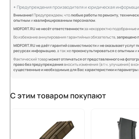
Предупреждения производителя и юридическая информаци
Внимание!
Предупреждаем, что
любые работы по ремонту, техничес
опытным
и
квалифицированным персоналом
.
MIDFORT.RU не несёт ответственности
за некорректно подобранные и
Во избежание аннулирования гарантийных обязательств,
запрещено 
MIDFORT.RU не даёт гарантий совместимости
и
не оказывает услуг п
ресурсах информацию
, а так же
проконсультироваться с опытным
и
Фактический товар
может отличаться от представленного на фотог
право без предупреждения
вносить изменения (в т.ч. улучшения) в к
существенные и необходимые для Вас характеристики и параметры
С этим товаром покупают