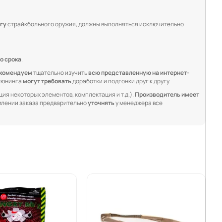
гу
страйкбольного оружия, должны выполняться исключительно
о срока
.
комендуем
тщательно изучить
всю представленную на интернет-
 тюнинга
могут требовать
доработки и подгонки друг к другу.
ия некоторых элементов, комплектация и т.д.).
Производитель имеет
лении заказа предварительно
уточнять
у менеджера все