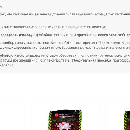
я
кому обслуживанию, замене
внутренних и/или внешних частей, а так же
тюнин
/или установленные запасные части и вызванные этим поломки.
подвергать разбору
страйкбольное оружие
на протяжении всего гарантийног
о подбору
или
установке частей
в страйкбольные привода. Перед покупкой
ре
квалифицированным
специалистом. Все запасные части, детали и элементы
рафиях
или в фото/видео/текстовом обзоре и/или описании (оттенок, конструкц
онструкцию изделий и их комплект поставки.
Убедительная просьба:
при оформ
изделия.