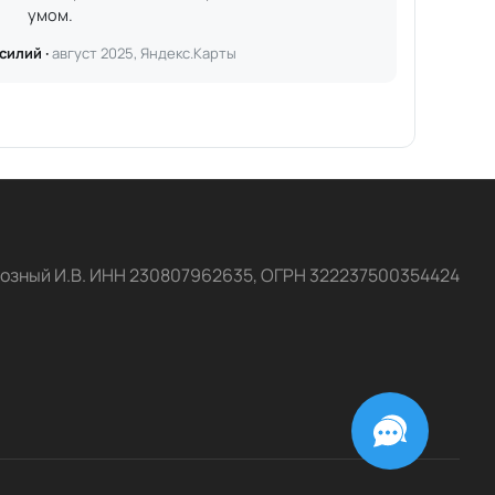
умом.
силий ·
август 2025, Яндекс.Карты
озный И.В. ИНН 230807962635, ОГРН 322237500354424