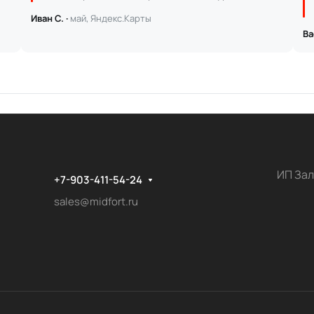
Иван С. ·
май, Яндекс.Карты
Ва
ИП Зал
+7-903-411-54-24
sales@midfort.ru