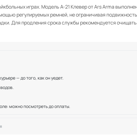
йкбольных играх. Модель A-21 Клевер от Ars Arma выполн
помощью регулируемых ремней, не ограничивая подвижность
дки. Для продления срока службы рекомендуется очищать э
рьере — до того, как он уедет.
иводов.
оле: можно посмотреть до оплаты.
я