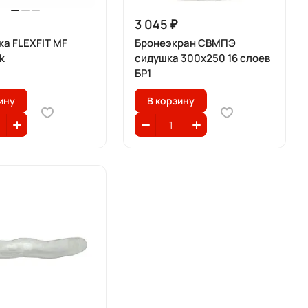
3 045 ₽
ка FLEXFIT MF
Бронеэкран СВМПЭ
k
сидушка 300x250 16 слоев
БР1
ину
В корзину