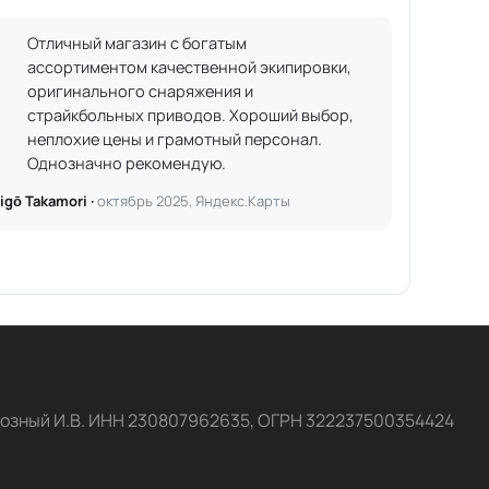
Отличный магазин с богатым
ассортиментом качественной экипировки,
оригинального снаряжения и
страйкбольных приводов. Хороший выбор,
неплохие цены и грамотный персонал.
Однозначно рекомендую.
igō Takamori ·
октябрь 2025, Яндекс.Карты
озный И.В. ИНН 230807962635, ОГРН 322237500354424