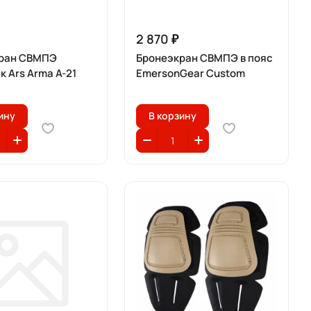
2 870 ₽
ран СВМПЭ
Бронеэкран СВМПЭ в пояс
 Ars Arma A-21
EmersonGear Custom
ину
В корзину