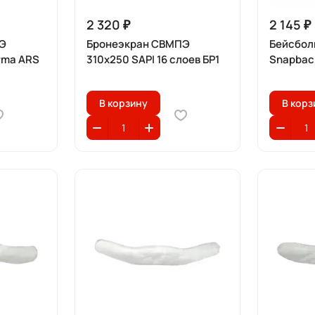
2 320 ₽
2 145 ₽
Э
Бронеэкран СВМПЭ
Бейсбол
rma ARS
310x250 SAPI 16 слоев БР1
Snapbac
В корзину
В корз