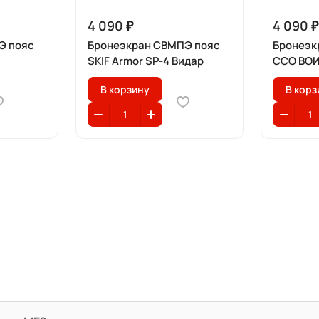
4 090 ₽
4 090 ₽
Э пояс
Бронеэкран СВМПЭ пояс
Бронеэк
SKIF Armor SP-4 Видар
ССО ВО
В корзину
В корз