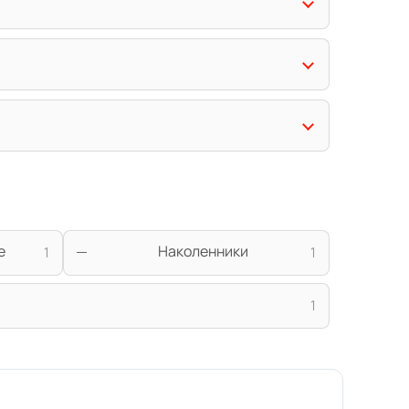
е
Наколенники
1
1
1