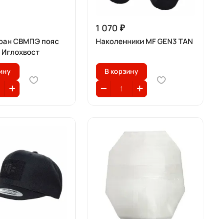
1 070 ₽
ран СВМПЭ пояс
Наколенники MF GEN3 TAN
a Иглохвост
ину
В корзину