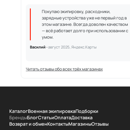
Покупаю экипировку, расходники,
зарядные устройства уже не первый год в
этом магазине. Всегда доволен качеством
— всё работает долго при использовании с
умом.
Василий ·
август 2025, Яндекс.Карты
Читать отзывы обо всех трёх магазинах
Каталог
Военная экипировка
Подборки
Бренды
Блог
Статьи
Оплата
Доставка
Возврат и обмен
Контакты
Магазины
Отзывы