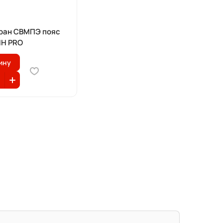
ран СВМПЭ пояс
ИН PRO
ину