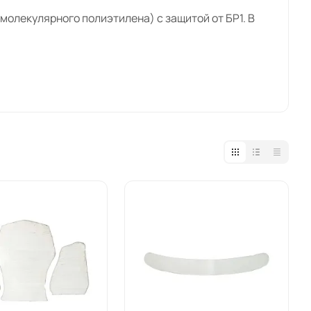
олекулярного полиэтилена) с защитой от БР1. В
. При выборе учитывайте совместимость с
 сетчатые), наколенники GEN3 в цвете TAN,
тавка — по России, пункты выдачи в Краснодаре,