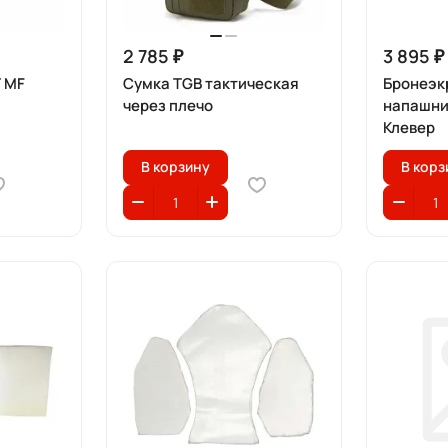
2 785 ₽
3 895 ₽
T MF
Сумка TGB тактическая
Бронеэк
через плечо
напашник
Клевер
В корзину
В корз