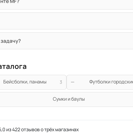
енте MF?
 задачу?
аталога
Бейсболки, панамы
Футболки городски
3
Сумки и баулы
,0 из 422 отзывов о трёх магазинах