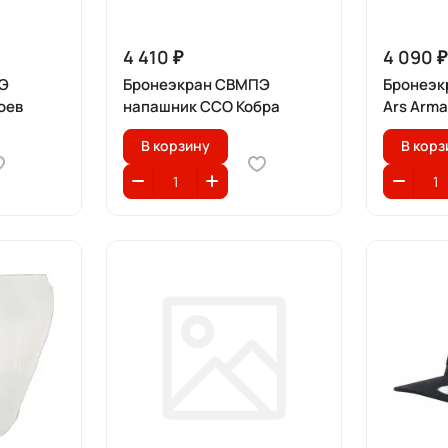
4 410 ₽
4 090 ₽
Э
Бронеэкран СВМПЭ
Бронеэк
лоев
напашник ССО Кобра
Ars Arm
В корзину
В корз