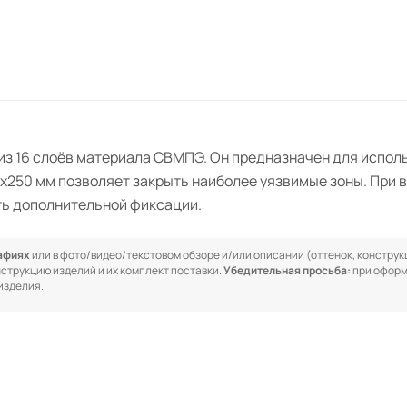
з 16 слоёв материала СВМПЭ. Он предназначен для использ
x250 мм позволяет закрыть наиболее уязвимые зоны. При 
ть дополнительной фиксации.
рафиях
или в фото/видео/текстовом обзоре и/или описании (оттенок, конструкц
онструкцию изделий и их комплект поставки.
Убедительная просьба:
при оформ
изделия.