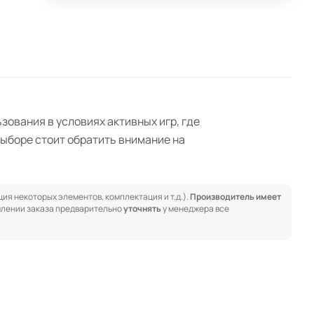
ования в условиях активных игр, где
выборе стоит обратить внимание на
ия некоторых элементов, комплектация и т.д.).
Производитель имеет
лении заказа предварительно
уточнять
у менеджера все