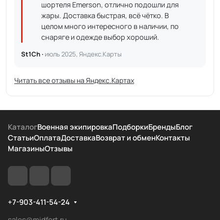
шортеля Emerson, отлично подошли для
жары. Доставка быстрая, всё чётко. В
целом много интересного в наличии, по
снаряге и одежде выбор хороший.
St1Ch ·
июль 2025, Яндекс.Карты
Читать все отзывы на Яндекс.Картах
Каталог
Военная экипировка
Подборки
Бренды
Блог
Статьи
Оплата
Доставка
Возврат и обмен
Контакты
Магазины
Отзывы
+7-903-411-54-24
sales@midfort.ru