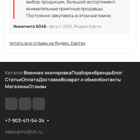
выбор продукции, большой ассортимент,
внимательные приятные продавцы.
Постоянно закупаюсь в этом магазине.
Инкогнито 6046 ·
август 2025, Яндекс.Карты
Читать все отзывы на Яндекс.Картах
Каталог
Военная экипировка
Подборки
Бренды
Блог
Статьи
Оплата
Доставка
Возврат и обмен
Контакты
Магазины
Отзывы
+7-903-411-54-24
sales@midfort.ru