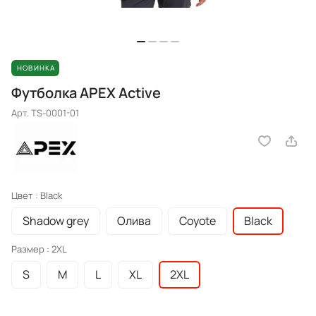
НОВИНКА
Футболка APEX Active
Арт.
TS-0001-01
Цвет :
Black
Shadow grey
Олива
Coyote
Black
Размер :
2XL
S
M
L
XL
2XL