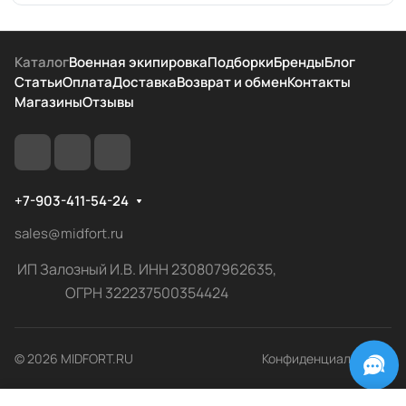
Каталог
Военная экипировка
Подборки
Бренды
Блог
Статьи
Оплата
Доставка
Возврат и обмен
Контакты
Магазины
Отзывы
+7-903-411-54-24
sales@midfort.ru
ИП Залозный И.В. ИНН 230807962635,
ОГРН 322237500354424
© 2026 MIDFORT.RU
Конфиденциальность