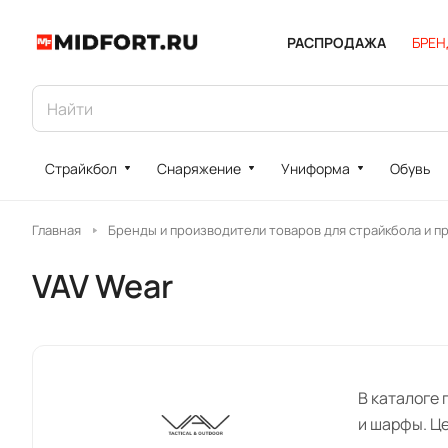
РАСПРОДАЖА
БРЕ
Страйкбол
Снаряжение
Униформа
Обувь
Главная
Бренды и производители товаров для страйкбола и п
VAV Wear
В каталоге 
и шарфы. Це