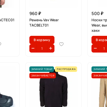
960 ₽
500 ₽
TACTEC01
Ремень Vav Wear
Носки т
TACBELT01
Wear, вы
хаки
В корзину
В корз
ЗИМНИЙ ТОВАР
РАСПРОДАЖА
ЗИМНИЙ 
ЗАКАНЧИВАЕТСЯ
ЗАКАНЧИ