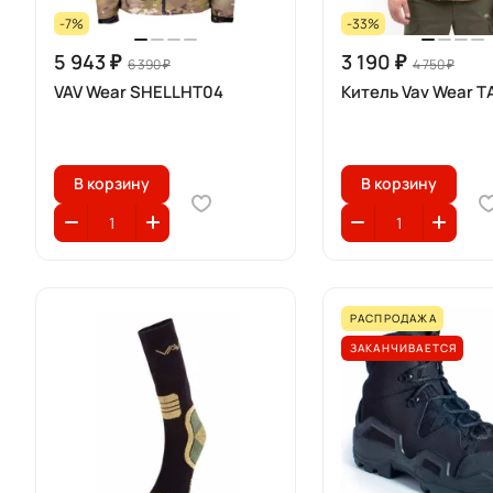
-7%
-33%
5 943 ₽
3 190 ₽
6 390 ₽
4 750 ₽
VAV Wear SHELLHT04
Китель Vav Wear 
В корзину
В корзину
РАСПРОДАЖА
ЗАКАНЧИВАЕТСЯ