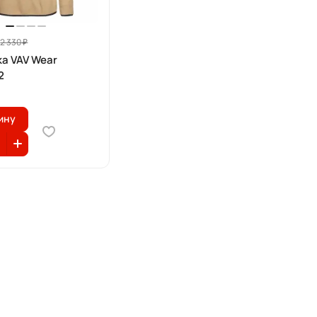
2 330 ₽
ка VAV Wear
2
ину