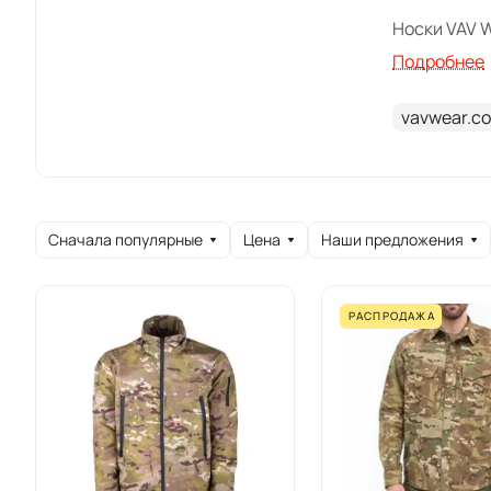
Носки VAV 
TACBELT01 
Подробнее
POLSW06, к
vavwear.c
Одежда VAV
сезонность
тактически
Сначала популярные
Цена
Наши предложения
РАСПРОДАЖА