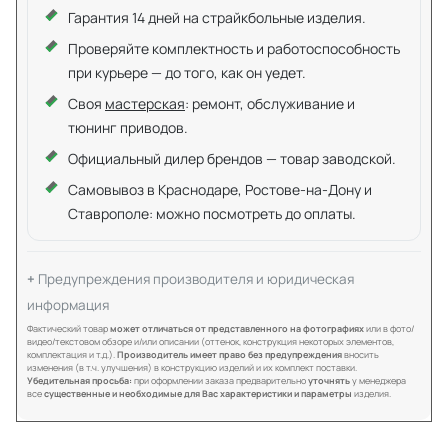
Гарантия 14 дней на страйкбольные изделия.
Проверяйте комплектность и работоспособность
при курьере — до того, как он уедет.
Своя
мастерская
: ремонт, обслуживание и
тюнинг приводов.
Официальный дилер брендов — товар заводской.
Самовывоз в Краснодаре, Ростове-на-Дону и
Ставрополе: можно посмотреть до оплаты.
Предупреждения производителя и юридическая
информация
Фактический товар
может отличаться от представленного на фотографиях
или в фото/
видео/текстовом обзоре и/или описании (оттенок, конструкция некоторых элементов,
комплектация и т.д.).
Производитель имеет право без предупреждения
вносить
изменения (в т.ч. улучшения) в конструкцию изделий и их комплект поставки.
Убедительная просьба:
при оформлении заказа предварительно
уточнять
у менеджера
все
существенные и необходимые для Вас характеристики и параметры
изделия.