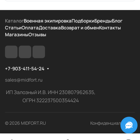
Каталог
Военная экипировка
Подборки
Бренды
Блог
Статьи
Оплата
Доставка
Возврат и обмен
Контакты
Магазины
Отзывы
+7-903-411-54-24
sales@midfort.ru
ИП Залозный И.В. ИНН 230807962635,
ОГРН 322237500354424
© 2026 MIDFORT.RU
Конфиденциальность