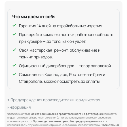
Что мы даём от себя
Гарантия 14 дней на страйкбольные изделия.
Проверяйте комплектность и работоспособность
при курьере — до того, как он уедет.
Своя
мастерская
: ремонт, обслуживание и
тюнинг приводов.
Официальный дилер брендов — товар заводской.
Самовывоз в Краснодаре, Ростове-на-Дону и
Ставрополе: можно посмотреть до оплаты.
Предупреждения производителя и юридическая
информация
Фактический товар
может отличаться от представленного на фотографиях
или в фото/
видео/текстовом обзоре и/или описании (оттенок, конструкция некоторых элементов,
комплектация и т.д.).
Производитель имеет право без предупреждения
вносить
изменения (в т.ч. улучшения) в конструкцию изделий и их комплект поставки.
Убедительная