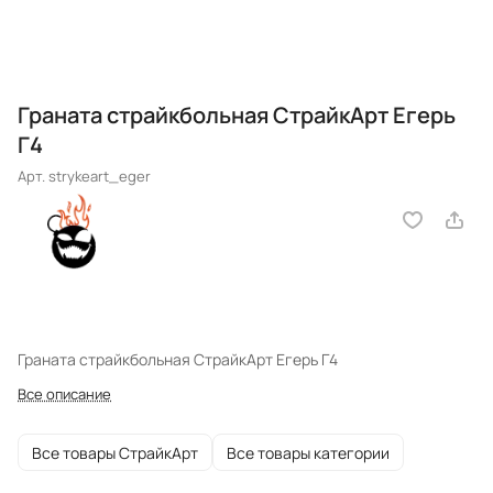
Граната страйкбольная СтрайкАрт Егерь
Г4
Арт.
strykeart_eger
Граната страйкбольная СтрайкАрт Егерь Г4
Все описание
Все товары СтрайкАрт
Все товары категории