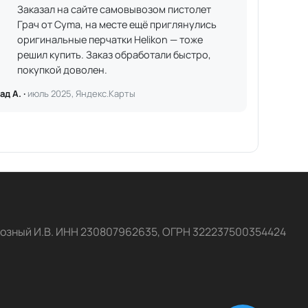
Заказал на сайте самовывозом пистолет
Грач от Cyma, на месте ещё приглянулись
оригинальные перчатки Helikon — тоже
решил купить. Заказ обработали быстро,
покупкой доволен.
ад А. ·
июль 2025, Яндекс.Карты
озный И.В. ИНН 230807962635, ОГРН 322237500354424