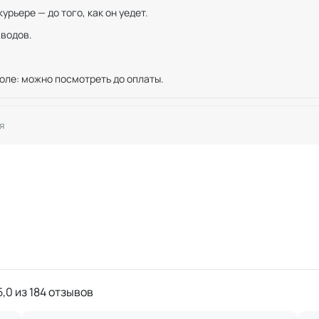
рьере — до того, как он уедет.
иводов.
оле: можно посмотреть до оплаты.
я
,0 из 184 отзывов