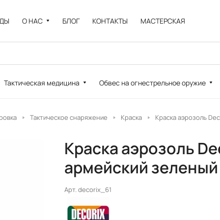
НДЫ
О НАС
БЛОГ
КОНТАКТЫ
МАСТЕРСКАЯ
Тактическая медицина
Обвес на огнестрельное оружие
ровка
Тактическое снаряжение
Краска
Краска аэрозоль Dec
Краска аэрозоль De
армейский зеленый
Арт.
decorix_61