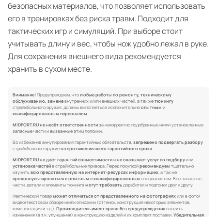
безопасных материалов, что позволяет использовать
его в тренировках без риска травм. Подходит для
тактических игр и симуляций. При выборе стоит
учитывать длину и вес, чтобы нож удобно лежал в руке.
Для сохранения внешнего вида рекомендуется
хранить в сухом месте.
Внимание!
Предупреждаем, что
любые работы по ремонту, техническому
обслуживанию, замене
внутренних и/или внешних частей, а так же
тюнингу
страйкбольного оружия, должны выполняться исключительно
опытным
и
квалифицированным персоналом
.
MIDFORT.RU не несёт ответственности
за некорректно подобранные и/или установленные
запасные части и вызванные этим поломки.
Во избежание аннулирования гарантийных обязательств,
запрещено подвергать разбору
страйкбольное оружие
на протяжении всего гарантийного срока
.
MIDFORT.RU не даёт гарантий совместимости
и
не оказывает услуг по подбору
или
установке частей
в страйкбольные привода. Перед покупкой
рекомендуем
тщательно
изучить
всю представленную на интернет-ресурсах информацию
, а так же
проконсультироваться с опытным
и
квалифицированным
специалистом. Все запасные
части, детали и элементы тюнинга
могут требовать
доработки и подгонки друг к другу.
Фактический товар
может отличаться от представленного на фотографиях
или в фото/
видео/текстовом обзоре и/или описании (оттенок, конструкция некоторых элементов,
комплектация и т.д.).
Производитель имеет право без предупреждения
вносить
изменения (в т.ч. улучшения) в конструкцию изделий и их комплект поставки.
Убедительная