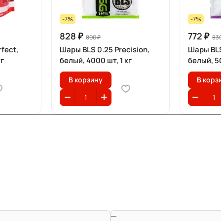
-7%
-7%
828 ₽
772 ₽
890 ₽
830
fect,
Шары BLS 0.25 Precision,
Шары BLS
кг
белый, 4000 шт, 1 кг
белый, 50
В корзину
В корз