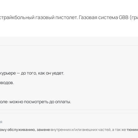
 страйкбольный газовый пистолет. Газовая система GBB (гр
рьере — до того, как он уедет.
иводов.
оле: можно посмотреть до оплаты.
я
кому обслуживанию, замене
внутренних и/или внешних частей, а так же
тюнин