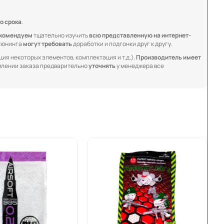
о срока
.
комендуем
тщательно изучить
всю представленную на интернет-
 тюнинга
могут требовать
доработки и подгонки друг к другу.
ия некоторых элементов, комплектация и т.д.).
Производитель имеет
лении заказа предварительно
уточнять
у менеджера все