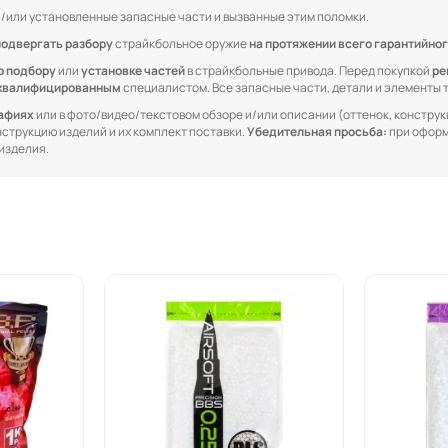
/или установленные запасные части и вызванные этим поломки.
подвергать разбору
страйкбольное оружие
на протяжении всего гарантийног
о подбору
или
установке частей
в страйкбольные привода. Перед покупкой
ре
квалифицированным
специалистом. Все запасные части, детали и элементы
рафиях
или в фото/видео/текстовом обзоре и/или описании (оттенок, конструкц
онструкцию изделий и их комплект поставки.
Убедительная просьба:
при оформ
изделия.