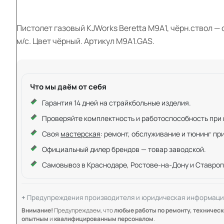
Пистолет газовый KJWorks Beretta M9A1, чёрн.ствол —
м/с. Цвет чёрный. Артикул M9A1.GAS.
Что мы даём от себя
Гарантия 14 дней на страйкбольные изделия.
Проверяйте комплектность и работоспособность при ку
Своя
мастерская
: ремонт, обслуживание и тюнинг пр
Официальный дилер брендов — товар заводской.
Самовывоз в Краснодаре, Ростове-на-Дону и Ставроп
Предупреждения производителя и юридическая информаци
Внимание!
Предупреждаем, что
любые работы по ремонту, техничес
опытным
и
квалифицированным персоналом
.