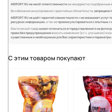
MIDFORT.RU не несёт ответственности
за некорректно подобранные и
Во избежание аннулирования гарантийных обязательств,
запрещено 
MIDFORT.RU не даёт гарантий совместимости
и
не оказывает услуг п
ресурсах информацию
, а так же
проконсультироваться с опытным
и
Фактический товар
может отличаться от представленного на фотог
право без предупреждения
вносить изменения (в т.ч. улучшения) в к
существенные и необходимые для Вас характеристики и параметры
С этим товаром покупают