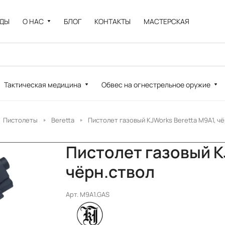
НДЫ
О НАС
БЛОГ
КОНТАКТЫ
МАСТЕРСКАЯ
Тактическая медицина
Обвес на огнестрельное оружие
Пистолеты
Beretta
Пистолет газовый KJWorks Beretta M9A1, ч
Пистолет газовый K
чёрн.ствол
Арт.
M9A1.GAS