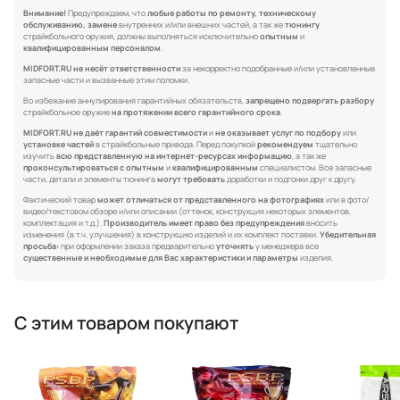
Внимание!
Предупреждаем, что
любые работы по ремонту, техническому
обслуживанию, замене
внутренних и/или внешних частей, а так же
тюнингу
страйкбольного оружия, должны выполняться исключительно
опытным
и
квалифицированным персоналом
.
MIDFORT.RU не несёт ответственности
за некорректно подобранные и/или установленные
запасные части и вызванные этим поломки.
Во избежание аннулирования гарантийных обязательств,
запрещено подвергать разбору
страйкбольное оружие
на протяжении всего гарантийного срока
.
MIDFORT.RU не даёт гарантий совместимости
и
не оказывает услуг по подбору
или
установке частей
в страйкбольные привода. Перед покупкой
рекомендуем
тщательно
изучить
всю представленную на интернет-ресурсах информацию
, а так же
проконсультироваться с опытным
и
квалифицированным
специалистом. Все запасные
части, детали и элементы тюнинга
могут требовать
доработки и подгонки друг к другу.
Фактический товар
может отличаться от представленного на фотографиях
или в фото/
видео/текстовом обзоре и/или описании (оттенок, конструкция некоторых элементов,
комплектация и т.д.).
Производитель имеет право без предупреждения
вносить
изменения (в т.ч. улучшения) в конструкцию изделий и их комплект поставки.
Убедительная
просьба:
при оформлении заказа предварительно
уточнять
у менеджера все
существенные и необходимые для Вас характеристики и параметры
изделия.
С этим товаром покупают