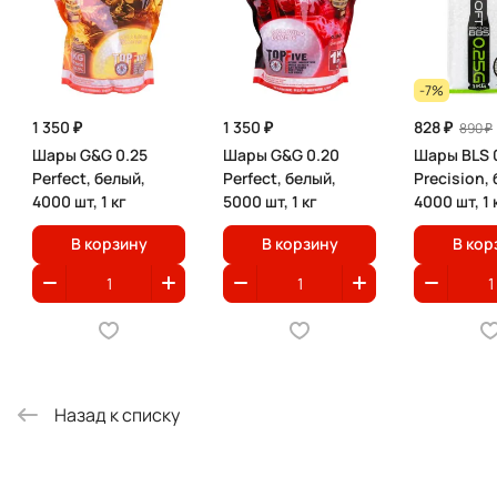
-7%
1 350 ₽
1 350 ₽
828 ₽
890 ₽
Шары G&G 0.25
Шары G&G 0.20
Шары BLS 
Perfect, белый,
Perfect, белый,
Precision,
4000 шт, 1 кг
5000 шт, 1 кг
4000 шт, 1 
В корзину
В корзину
В кор
Назад к списку