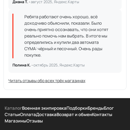
Диана Т. ·
август 2025, Яндекс.Карты
Ребята работают очень хорошо, всё
доходчиво объяснили, показали. Было
очень приятно осознавать, что они хотят
реально помочь нам выбрать. В итоге мы
определились и купили два автомата
CYMA: чёрный и песочный. Очень рады
покупке.
Полина К. ·
октябрь 2025, Яндекс.Карты
Читать отзывы обо всех трёх магазинах
Каталог
Военная экипировка
Подборки
Бренды
Блог
Статьи
Оплата
Доставка
Возврат и обмен
Контакты
Магазины
Отзывы