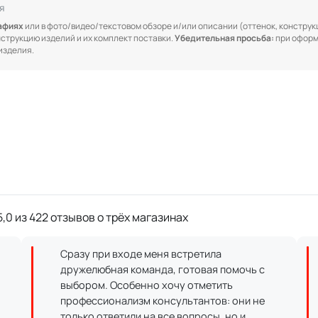
я
рафиях
или в фото/видео/текстовом обзоре и/или описании (оттенок, конструкц
онструкцию изделий и их комплект поставки.
Убедительная просьба:
при оформ
изделия.
,0 из 422 отзывов о трёх магазинах
Сразу при входе меня встретила
дружелюбная команда, готовая помочь с
выбором. Особенно хочу отметить
профессионализм консультантов: они не
только ответили на все вопросы, но и