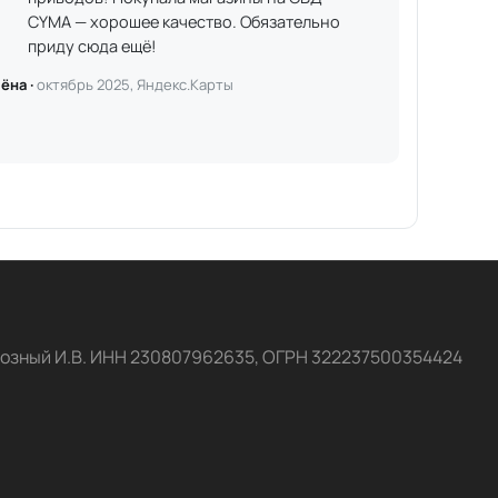
CYMA — хорошее качество. Обязательно
приду сюда ещё!
ёна ·
октябрь 2025, Яндекс.Карты
озный И.В. ИНН 230807962635, ОГРН 322237500354424