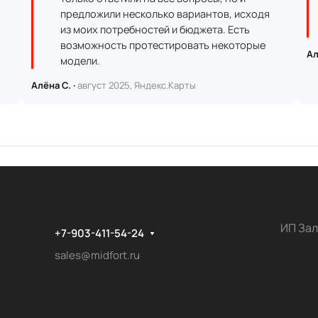
предложили несколько вариантов, исходя
из моих потребностей и бюджета. Есть
возможность протестировать некоторые
Ал
модели.
Алёна С. ·
август 2025, Яндекс.Карты
ИП Зал
+7-903-411-54-24
sales@midfort.ru