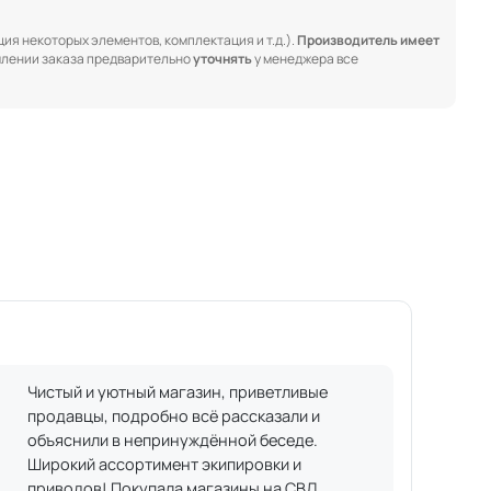
ия некоторых элементов, комплектация и т.д.).
Производитель имеет
лении заказа предварительно
уточнять
у менеджера все
Чистый и уютный магазин, приветливые
продавцы, подробно всё рассказали и
объяснили в непринуждённой беседе.
Широкий ассортимент экипировки и
приводов! Покупала магазины на СВД