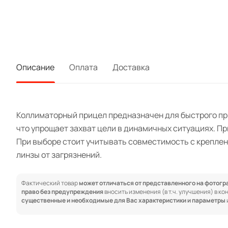
Описание
Оплата
Доставка
Коллиматорный прицел предназначен для быстрого при
что упрощает захват цели в динамичных ситуациях. П
При выборе стоит учитывать совместимость с креплен
линзы от загрязнений.
Фактический товар
может отличаться от представленного на фотог
право без предупреждения
вносить изменения (в т.ч. улучшения) в к
существенные и необходимые для Вас характеристики и параметры