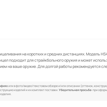
целивания на коротких и средних дистанциях. Модель HS4
рицел подходит для страйкбольного оружия и может исполь
ием на ваше оружие. Для долгой работы рекомендуется сл
рафиях
или в фото/видео/текстовом обзоре и/или описании (оттенок, конструкц
онструкцию изделий и их комплект поставки.
Убедительная просьба:
при оформ
изделия.