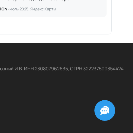
1Ch ·
июль 2025, Яндекс.Карты
озный И.В. ИНН 230807962635, ОГРН 322237500354424