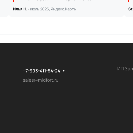
Илья Н. ·
июль 2025, Яндекс.Карты
St
ИП Зал
+7-903-411-54-24
sales@midfort.ru