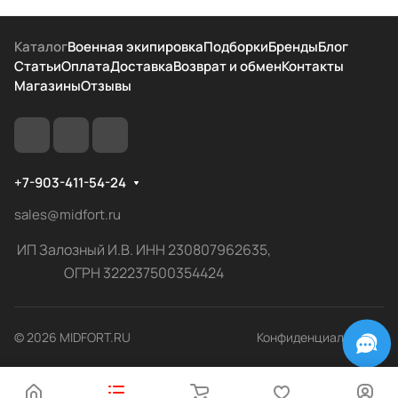
Каталог
Военная экипировка
Подборки
Бренды
Блог
Статьи
Оплата
Доставка
Возврат и обмен
Контакты
Магазины
Отзывы
+7-903-411-54-24
sales@midfort.ru
ИП Залозный И.В. ИНН 230807962635,
ОГРН 322237500354424
© 2026 MIDFORT.RU
Конфиденциальность