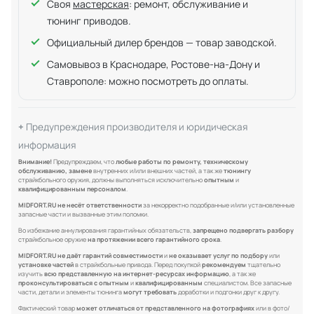
Своя
мастерская
: ремонт, обслуживание и
тюнинг приводов.
Официальный дилер брендов — товар заводской.
Самовывоз в Краснодаре, Ростове-на-Дону и
Ставрополе: можно посмотреть до оплаты.
Предупреждения производителя и юридическая
информация
Внимание!
Предупреждаем, что
любые работы по ремонту, техническому
обслуживанию, замене
внутренних и/или внешних частей, а так же
тюнингу
страйкбольного оружия, должны выполняться исключительно
опытным
и
квалифицированным персоналом
.
MIDFORT.RU не несёт ответственности
за некорректно подобранные и/или установленные
запасные части и вызванные этим поломки.
Во избежание аннулирования гарантийных обязательств,
запрещено подвергать разбору
страйкбольное оружие
на протяжении всего гарантийного срока
.
MIDFORT.RU не даёт гарантий совместимости
и
не оказывает услуг по подбору
или
установке частей
в страйкбольные привода. Перед покупкой
рекомендуем
тщательно
изучить
всю представленную на интернет-ресурсах информацию
, а так же
проконсультироваться с опытным
и
квалифицированным
специалистом. Все запасные
части, детали и элементы тюнинга
могут требовать
доработки и подгонки друг к другу.
Фактический товар
может отличаться от представленного на фотографиях
или в фото/