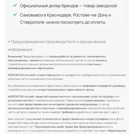
Официальный дилер брендов — товар заводской.
Самовывоз в Краснодаре, Ростове-на-Дону и
Ставрополе: можно посмотреть до оплаты.
Предупреждения производителя и юридическая
информация
Внимание!
Предупреждаем, что
любые работы по ремонту, техническому
обслуживанию, замене
внутренних и/или внешних частей, а так же
тюнингу
страйкбольного оружия, должны выполняться исключительно
опытным
и
квалифицированным персоналом
.
MIDFORT.RU не несёт ответственности
за некорректно подобранные и/или установленные
запасные части и вызванные этим поломки.
Во избежание аннулирования гарантийных обязательств,
запрещено подвергать разбору
страйкбольное оружие
на протяжении всего гарантийного срока
.
MIDFORT.RU не даёт гарантий совместимости
и
не оказывает услуг по подбору
или
установке частей
в страйкбольные привода. Перед покупкой
рекомендуем
тщательно
изучить
всю представленную на интернет-ресурсах информацию
, а так же
проконсультироваться с опытным
и
квалифицированным
специалистом. Все запасные
части, детали и элементы тюнинга
могут требовать
доработки и подгонки друг к другу.
Фактический товар
может отличаться от представленного на фотографиях
или в фото/
видео/текстовом обзоре и/или описании (оттенок, конструкция некоторых элементов,
комплектация и т.д.).
Производитель имеет право без предупреждения
вносить
изменения (в т.ч. улучшения) в конструкцию изделий и их комплект поставки.
Убедительная