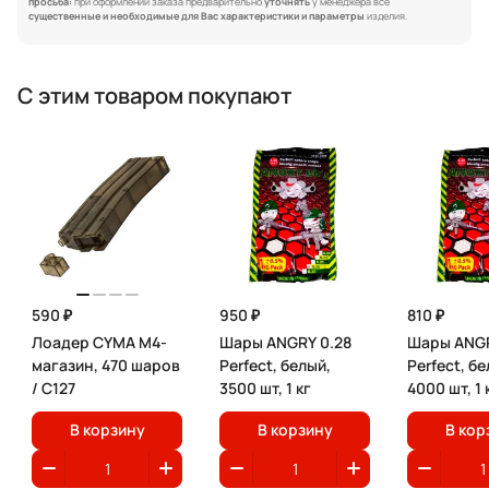
просьба:
при оформлении заказа предварительно
уточнять
у менеджера все
существенные и необходимые для Вас характеристики и параметры
изделия.
С этим товаром покупают
590 ₽
950 ₽
810 ₽
Лоадер CYMA M4-
Шары ANGRY 0.28
Шары ANGR
магазин, 470 шаров
Perfect, белый,
Perfect, бе
/ C127
3500 шт, 1 кг
4000 шт, 1 
В корзину
В корзину
В кор