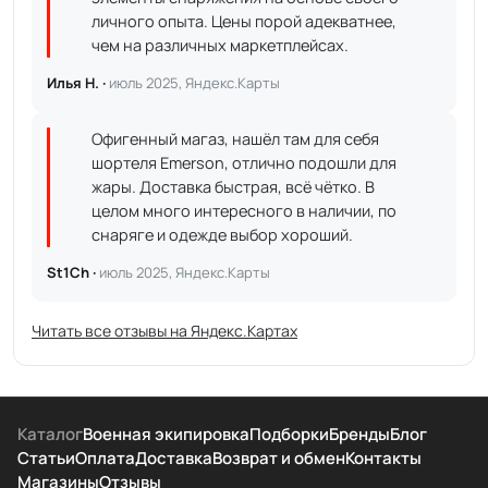
личного опыта. Цены порой адекватнее,
чем на различных маркетплейсах.
Илья Н. ·
июль 2025, Яндекс.Карты
Офигенный магаз, нашёл там для себя
шортеля Emerson, отлично подошли для
жары. Доставка быстрая, всё чётко. В
целом много интересного в наличии, по
снаряге и одежде выбор хороший.
St1Ch ·
июль 2025, Яндекс.Карты
Читать все отзывы на Яндекс.Картах
Каталог
Военная экипировка
Подборки
Бренды
Блог
Статьи
Оплата
Доставка
Возврат и обмен
Контакты
Магазины
Отзывы