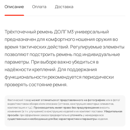
Описание
Оплата
Доставка
Трёхточечный ремень ДОЛГ М3 универсальный
предназначен для комфортного ношения оружия во
время тактических действий. Регулируемые элементы
позволяют подстроить ремень под индивидуальные
параметры. При выборе важно убедиться в
надёжности креплений. Для поддержания
функциональности рекомендуется периодически
проверять состояние ремня.
Фактический товар
может отличаться от представленного на фотографиях
или в фото/
видео/текстовом обзоре и/или описании (оттенок, конструкция некоторых элементов,
комплектация и т.д.).
Производитель имеет право без предупреждения
вносить
изменения (в т.ч. улучшения) в конструкцию изделий и их комплект поставки.
Убедительная
просьба:
при оформлении заказа предварительно
уточнять
у менеджера все
существенные и необходимые для Вас характеристики и параметры
изделия.